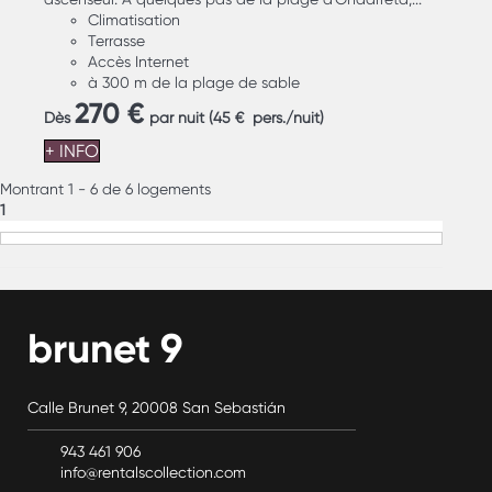
Climatisation
Terrasse
Accès Internet
à 300 m de la plage de sable
270 €
Dès
par nuit
(45 € pers./nuit)
+ INFO
Montrant 1 - 6 de 6 logements
1
brunet 9
Calle Brunet 9, 20008 San Sebastián
943 461 906
info@rentalscollection.com